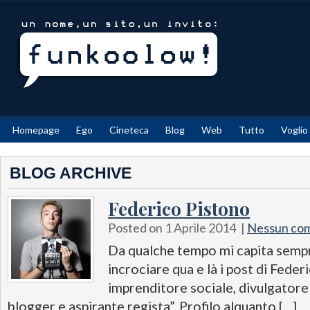
Homepage
Ego
Cineteca
Blog
Web
Tutto
Voglio
BLOG ARCHIVE
Federico Pistono
Posted on 1 Aprile 2014
|
Nessun co
Da qualche tempo mi capita sempr
incrociare qua e là i post di Feder
imprenditore sociale, divulgatore s
blogger e aspirante regista”. Profilo alquanto […]